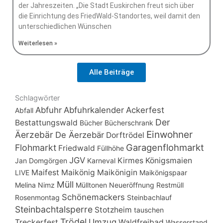
der Jahreszeiten. „Die Stadt Euskirchen freut sich über
die Einrichtung des FriedWald-Standortes, weil damit den
unterschiedlichen Wünschen
Weiterlesen »
Alle Beiträge
Schlagwörter
Abfuhr
Abfuhrkalender
Ackerfest
Abfall
Der
Bestattungswald
Bücher
Bücherschrank
Einwohner
Äerzebär
De Äerzebär
Dorftrödel
Garagenflohmarkt
Flohmarkt
Friedwald
Füllhöhe
JGV
Kirmes
Königsmaien
Jan Domgörgen
Karneval
Maifest
Maikönig
Maikönigin
LIVE
Maikönigspaar
Müll
Melina Nimz
Mülltonen
Neueröffnung
Restmüll
Schönemackers
Rosenmontag
Steinbachlauf
Steinbachtalsperre
Stotzheim
tauschen
Trödel
Umzug
Treckerfest
Waldfreibad
Wasserstand