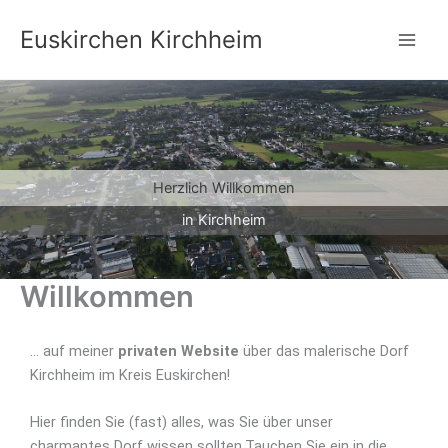
Zum
Euskirchen Kirchheim
Inhalt
springen
Herzlich Willkommen
in Kirchheim
Willkommen
… auf meiner
privaten Website
über das malerische Dorf
Kirchheim im Kreis Euskirchen!
Hier finden Sie (fast) alles, was Sie über unser
charmantes Dorf wissen sollten.Tauchen Sie ein in die