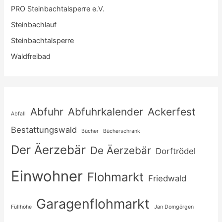
PRO Steinbachtalsperre e.V.
Steinbachlauf
Steinbachtalsperre
Waldfreibad
Abfuhr
Abfuhrkalender
Ackerfest
Abfall
Bestattungswald
Bücher
Bücherschrank
Der Äerzebär
De Äerzebär
Dorftrödel
Einwohner
Flohmarkt
Friedwald
Garagenflohmarkt
Füllhöhe
Jan Domgörgen