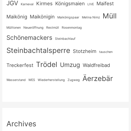
JGV
Kirmes
Königsmaien
Maifest
Karneval
LIVE
Müll
Maikönig
Maikönigin
Maikönigspaar
Melina Nimz
Mülltonen
Neueröffnung
Restmüll
Rosenmontag
Schönemackers
Steinbachlauf
Steinbachtalsperre
Stotzheim
tauschen
Trödel
Umzug
Treckerfest
Waldfreibad
Äerzebär
Wasserstand
WES
Wiederherstellung
Zugweg
Archives