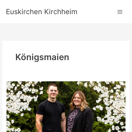
Zum
Euskirchen Kirchheim
Inhalt
springen
Königsmaien
Maifest
2026