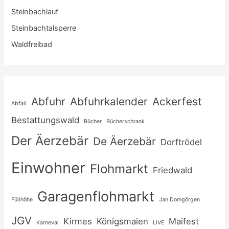
Steinbachlauf
Steinbachtalsperre
Waldfreibad
Abfuhr
Abfuhrkalender
Ackerfest
Abfall
Bestattungswald
Bücher
Bücherschrank
Der Äerzebär
De Äerzebär
Dorftrödel
Einwohner
Flohmarkt
Friedwald
Garagenflohmarkt
Füllhöhe
Jan Domgörgen
JGV
Kirmes
Königsmaien
Maifest
Karneval
LIVE