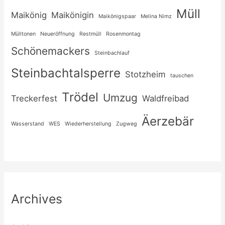
Müll
Maikönig
Maikönigin
Maikönigspaar
Melina Nimz
Mülltonen
Neueröffnung
Restmüll
Rosenmontag
Schönemackers
Steinbachlauf
Steinbachtalsperre
Stotzheim
tauschen
Trödel
Umzug
Treckerfest
Waldfreibad
Äerzebär
Wasserstand
WES
Wiederherstellung
Zugweg
Archives