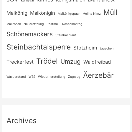
Karneval
LIVE
Müll
Maikönig
Maikönigin
Maikönigspaar
Melina Nimz
Mülltonen
Neueröffnung
Restmüll
Rosenmontag
Schönemackers
Steinbachlauf
Steinbachtalsperre
Stotzheim
tauschen
Trödel
Umzug
Treckerfest
Waldfreibad
Äerzebär
Wasserstand
WES
Wiederherstellung
Zugweg
Archives