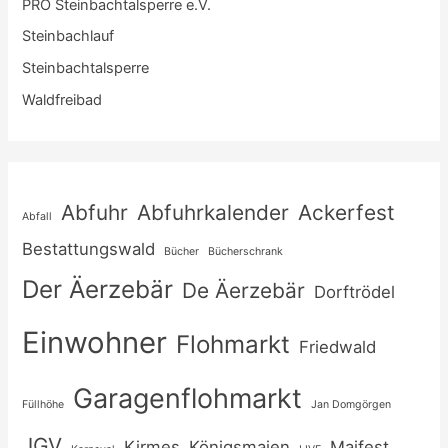
PRO Steinbachtalsperre e.V.
Steinbachlauf
Steinbachtalsperre
Waldfreibad
Abfuhr
Abfuhrkalender
Ackerfest
Abfall
Bestattungswald
Bücher
Bücherschrank
Der Äerzebär
De Äerzebär
Dorftrödel
Einwohner
Flohmarkt
Friedwald
Garagenflohmarkt
Füllhöhe
Jan Domgörgen
JGV
Kirmes
Königsmaien
Maifest