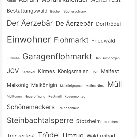
Abfall
Bestattungswald
Bücher
Bücherschrank
Der Äerzebär
De Äerzebär
Dorftrödel
Einwohner
Flohmarkt
Friedwald
Garagenflohmarkt
Füllhöhe
Jan Domgörgen
JGV
Kirmes
Königsmaien
Maifest
Karneval
LIVE
Müll
Maikönig
Maikönigin
Maikönigspaar
Melina Nimz
Mülltonen
Neueröffnung
Restmüll
Rosenmontag
Schönemackers
Steinbachlauf
Steinbachtalsperre
Stotzheim
tauschen
Trödel
Umzug
Treckerfest
Waldfreibad