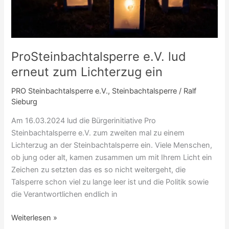
ProSteinbachtalsperre e.V. lud
erneut zum Lichterzug ein
PRO Steinbachtalsperre e.V.
,
Steinbachtalsperre
/
Ralf
Sieburg
Am 16.03.2024 lud die Bürgerinitiative Pro
Steinbachtalsperre e.V. zum zweiten mal zu einem
Lichterzug an der Steinbachtalsperre ein. Viele Menschen,
ob jung oder alt, kamen zusammen um mit Ihrem Licht ein
Zeichen zu setzten das es so nicht weitergeht, die
Talsperre schon viel zu lange leer ist und die Politik sowie
die Verantwortlichen endlich in
Weiterlesen »