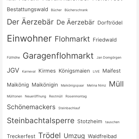
Bestattungswald
Bücher
Bücherschrank
Der Äerzebär
De Äerzebär
Dorftrödel
Einwohner
Flohmarkt
Friedwald
Garagenflohmarkt
Füllhöhe
Jan Domgörgen
JGV
Kirmes
Königsmaien
Maifest
Karneval
LIVE
Müll
Maikönig
Maikönigin
Maikönigspaar
Melina Nimz
Mülltonen
Neueröffnung
Restmüll
Rosenmontag
Schönemackers
Steinbachlauf
Steinbachtalsperre
Stotzheim
tauschen
Trödel
Umzug
Treckerfest
Waldfreibad