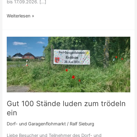
bis 17.09.2026. […]
Weiterlesen »
Gut
100
Stände
luden
zum
trödeln
ein
Gut 100 Stände luden zum trödeln
ein
Dorf- und Garagenflohmarkt
/
Ralf Sieburg
Liebe Besucher und Teilnehmer des Dorf- und