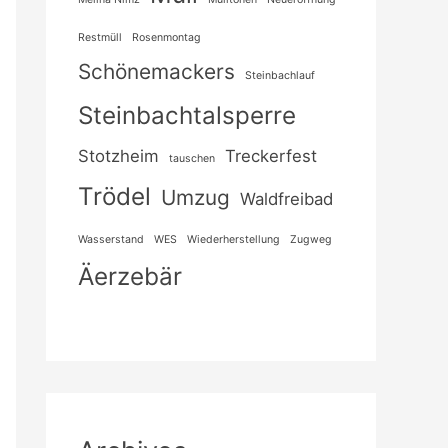
Restmüll
Rosenmontag
Schönemackers
Steinbachlauf
Steinbachtalsperre
Stotzheim
Treckerfest
tauschen
Trödel
Umzug
Waldfreibad
Wasserstand
WES
Wiederherstellung
Zugweg
Äerzebär