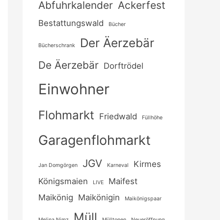
Abfuhrkalender
Ackerfest
Bestattungswald
Bücher
Der Äerzebär
Bücherschrank
De Äerzebär
Dorftrödel
Einwohner
Flohmarkt
Friedwald
Füllhöhe
Garagenflohmarkt
JGV
Kirmes
Jan Domgörgen
Karneval
Königsmaien
Maifest
LIVE
Maikönig
Maikönigin
Maikönigspaar
Müll
Melina Nimz
Mülltonen
Neueröffnung