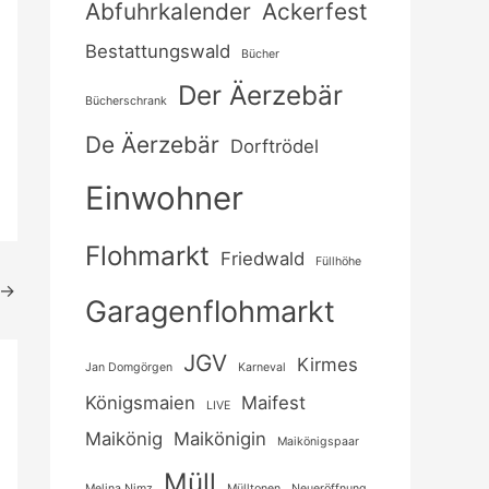
Abfuhrkalender
Ackerfest
Bestattungswald
Bücher
Der Äerzebär
Bücherschrank
De Äerzebär
Dorftrödel
Einwohner
Flohmarkt
Friedwald
Füllhöhe
→
Garagenflohmarkt
JGV
Kirmes
Jan Domgörgen
Karneval
Königsmaien
Maifest
LIVE
Maikönig
Maikönigin
Maikönigspaar
Müll
Melina Nimz
Mülltonen
Neueröffnung