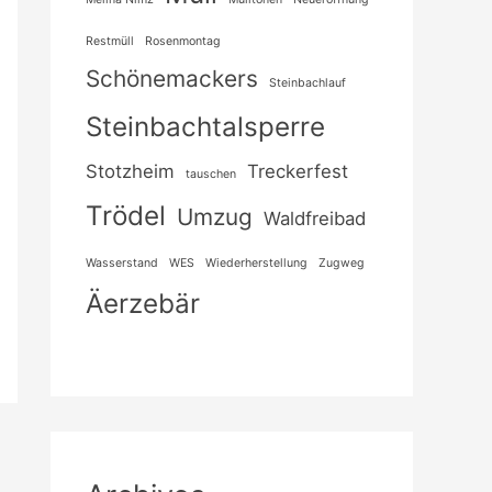
Restmüll
Rosenmontag
Schönemackers
Steinbachlauf
Steinbachtalsperre
Stotzheim
Treckerfest
tauschen
Trödel
Umzug
Waldfreibad
Wasserstand
WES
Wiederherstellung
Zugweg
Äerzebär