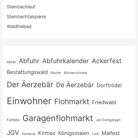
Steinbachlauf
Steinbachtalsperre
Waldfreibad
Abfuhr
Abfuhrkalender
Ackerfest
Abfall
Bestattungswald
Bücher
Bücherschrank
Der Äerzebär
De Äerzebär
Dorftrödel
Einwohner
Flohmarkt
Friedwald
Garagenflohmarkt
Füllhöhe
Jan Domgörgen
JGV
Kirmes
Königsmaien
Maifest
Karneval
LIVE