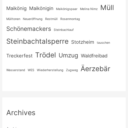
Müll
Maikönig
Maikönigin
Maikönigspaar
Melina Nimz
Mülltonen
Neueröffnung
Restmüll
Rosenmontag
Schönemackers
Steinbachlauf
Steinbachtalsperre
Stotzheim
tauschen
Trödel
Umzug
Treckerfest
Waldfreibad
Äerzebär
Wasserstand
WES
Wiederherstellung
Zugweg
Archives