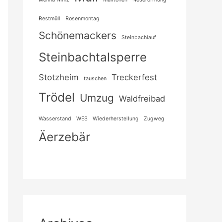
Restmüll
Rosenmontag
Schönemackers
Steinbachlauf
Steinbachtalsperre
Stotzheim
Treckerfest
tauschen
Trödel
Umzug
Waldfreibad
Wasserstand
WES
Wiederherstellung
Zugweg
Äerzebär