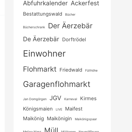
Abfuhrkalender
Ackerfest
Bestattungswald
Bücher
Der Äerzebär
Bücherschrank
De Äerzebär
Dorftrödel
Einwohner
Flohmarkt
Friedwald
Füllhöhe
Garagenflohmarkt
JGV
Kirmes
Jan Domgörgen
Karneval
Königsmaien
Maifest
LIVE
Maikönig
Maikönigin
Maikönigspaar
Müll
Melina Nimz
Mülltonen
Neueröffnung