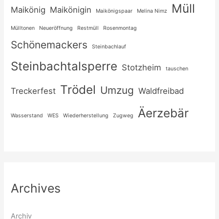
Müll
Maikönig
Maikönigin
Maikönigspaar
Melina Nimz
Mülltonen
Neueröffnung
Restmüll
Rosenmontag
Schönemackers
Steinbachlauf
Steinbachtalsperre
Stotzheim
tauschen
Trödel
Umzug
Treckerfest
Waldfreibad
Äerzebär
Wasserstand
WES
Wiederherstellung
Zugweg
Archives
Archiv