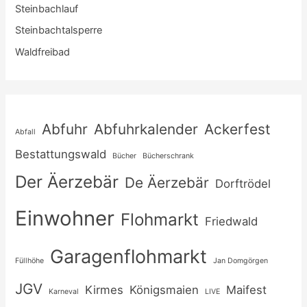
Steinbachlauf
Steinbachtalsperre
Waldfreibad
Abfuhr
Abfuhrkalender
Ackerfest
Abfall
Bestattungswald
Bücher
Bücherschrank
Der Äerzebär
De Äerzebär
Dorftrödel
Einwohner
Flohmarkt
Friedwald
Garagenflohmarkt
Füllhöhe
Jan Domgörgen
JGV
Kirmes
Königsmaien
Maifest
Karneval
LIVE