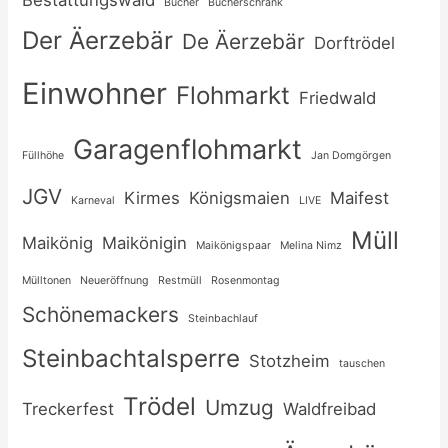
Bücher
Bücherschrank
Der Äerzebär
De Äerzebär
Dorftrödel
Einwohner
Flohmarkt
Friedwald
Garagenflohmarkt
Füllhöhe
Jan Domgörgen
JGV
Kirmes
Königsmaien
Maifest
Karneval
LIVE
Müll
Maikönig
Maikönigin
Maikönigspaar
Melina Nimz
Mülltonen
Neueröffnung
Restmüll
Rosenmontag
Schönemackers
Steinbachlauf
Steinbachtalsperre
Stotzheim
tauschen
Trödel
Umzug
Treckerfest
Waldfreibad